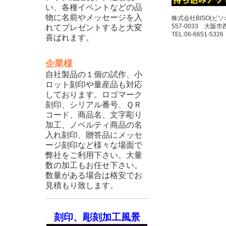
い、各種イベントなどの品
物に名前やメッセージを入
株式会社BISO(ビソ
557-0033 大阪市
れてプレゼントすると大変
TEL:06-6651-5326
喜ばれます。
企業様
自社製品の１個の試作、小
ロット刻印や量産品も対応
しております。ロゴマーク
刻印、シリアル番号、ＱＲ
コード、商品名、文字彫り
加工、ノベルティ商品の名
入れ刻印、贈答品にメッセ
ージ刻印など様々な場面で
弊社をご利用下さい。大量
数の加工もお任せ下さい。
数量がある場合は格安でお
見積もり致します。
刻印、彫刻加工風景