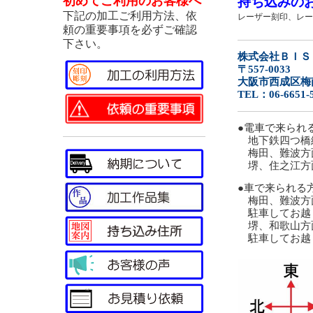
初めてご利用のお客様へ
持ち込みの
下記の加工ご利用方法、依
レーザー刻印、レー
頼の重要事項を必ず
ご確認
下さい。
株式会社ＢＩＳ
〒557-0033
大阪市西成区梅南1
TEL：06-6651-
●電車で来られ
地下鉄四つ橋
梅田、難波方
堺、住之江方
●車で来られる
梅田、難波方面
駐車してお越
堺、和歌山方面
駐車してお越