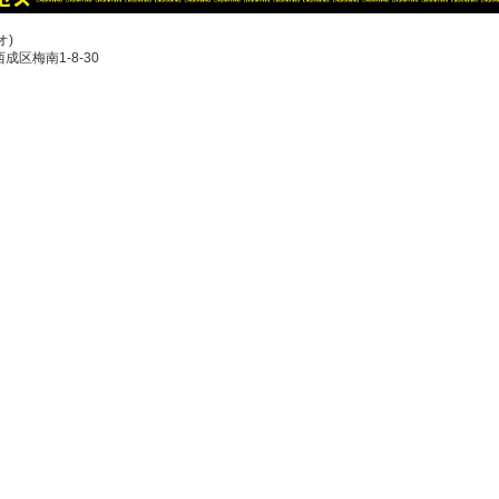
オ)
西成区梅南1-8-30