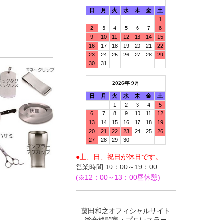
日
月
火
水
木
金
土
1
2
3
4
5
6
7
8
9
10
11
12
13
14
15
16
17
18
19
20
21
22
23
24
25
26
27
28
29
30
31
2026年 9月
日
月
火
水
木
金
土
1
2
3
4
5
6
7
8
9
10
11
12
13
14
15
16
17
18
19
20
21
22
23
24
25
26
27
28
29
30
●土、日、祝日が休日です。
営業時間 10：00～19：00
(※12：00～13：00昼休憩)
藤田和之オフィシャルサイト
総合格闘家・プロレスラー